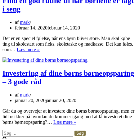
Find en god rutine til når børnene er lagt
nå
i seng
d
sk
v
af
mark
fo
februar 14, 2020
februar 14, 2020
Det er en speciel følelse, når ens børn bliver store. Man skal købe
ting til skolestart som f.eks. skoletaske og madkasse. Det kan føles,
Find
som…
Læs mere »
en
god
rutine
til
Investering af dine børns børneopsparing
når
– 3 gode råd
børnene
er
lagt
af
mark
i
januar 20, 2020
januar 20, 2020
seng
Går du og overvejer at investere dine børns børneopsparing, men er
lidt usikker på hvordan du kommer igang med at få investeret dine
Investering
børns børneopsparing?…
Læs mere »
af
Søg
dine
efter:
børns