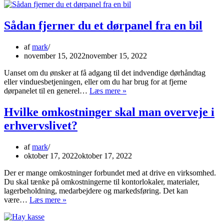
Sådan fjerner du et dørpanel fra en bil
af
mark
november 15, 2022
november 15, 2022
Uanset om du ønsker at få adgang til det indvendige dørhåndtag
eller vinduesbetjeningen, eller om du har brug for at fjerne
Sådan
dørpanelet til en generel…
Læs mere »
fjerner
du
Hvilke omkostninger skal man overveje i
et
erhvervslivet?
dørpanel
fra
en
af
mark
bil
oktober 17, 2022
oktober 17, 2022
Der er mange omkostninger forbundet med at drive en virksomhed.
Du skal tænke på omkostningerne til kontorlokaler, materialer,
lagerbeholdning, medarbejdere og markedsføring. Det kan
Hvilke
være…
Læs mere »
omkostninger
skal