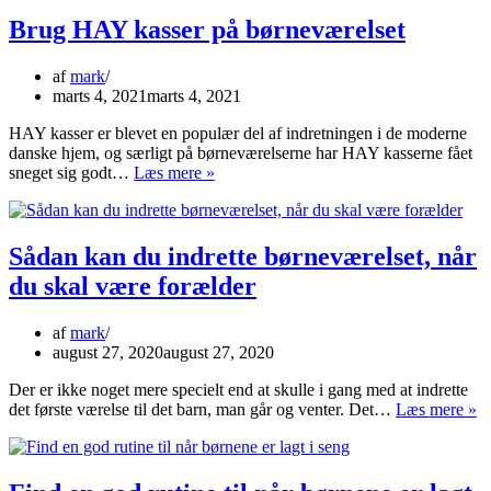
man
overveje
Brug HAY kasser på børneværelset
i
erhvervslivet?
af
mark
marts 4, 2021
marts 4, 2021
HAY kasser er blevet en populær del af indretningen i de moderne
danske hjem, og særligt på børneværelserne har HAY kasserne fået
Brug
sneget sig godt…
Læs mere »
HAY
kasser
på
børneværelset
Sådan kan du indrette børneværelset, når
du skal være forælder
af
mark
august 27, 2020
august 27, 2020
Der er ikke noget mere specielt end at skulle i gang med at indrette
S
det første værelse til det barn, man går og venter. Det…
Læs mere »
k
d
in
bø