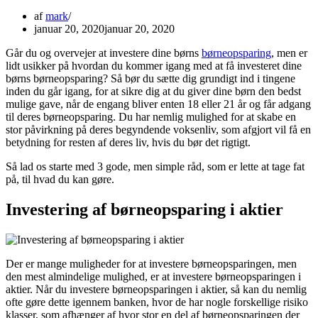
af
mark
januar 20, 2020
januar 20, 2020
Går du og overvejer at investere dine børns
børneopsparing
, men er
lidt usikker på hvordan du kommer igang med at få investeret dine
børns børneopsparing? Så bør du sætte dig grundigt ind i tingene
inden du går igang, for at sikre dig at du giver dine børn den bedst
mulige gave, når de engang bliver enten 18 eller 21 år og får adgang
til deres børneopsparing. Du har nemlig mulighed for at skabe en
stor påvirkning på deres begyndende voksenliv, som afgjort vil få en
betydning for resten af deres liv, hvis du bør det rigtigt.
Så lad os starte med 3 gode, men simple råd, som er lette at tage fat
på, til hvad du kan gøre.
Investering af børneopsparing i aktier
Der er mange muligheder for at investere børneopsparingen, men
den mest almindelige mulighed, er at investere børneopsparingen i
aktier. Når du investere børneopsparingen i aktier, så kan du nemlig
ofte gøre dette igennem banken, hvor de har nogle forskellige risiko
klasser, som afhænger af hvor stor en del af børneopsparingen der