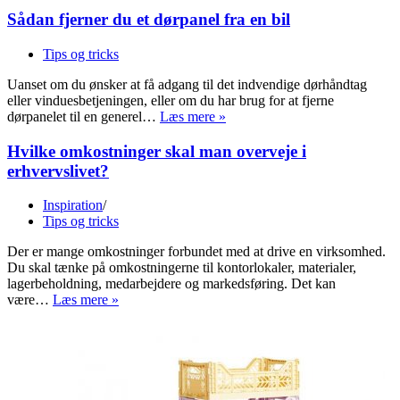
Sådan fjerner du et dørpanel fra en bil
Tips og tricks
Uanset om du ønsker at få adgang til det indvendige dørhåndtag
eller vinduesbetjeningen, eller om du har brug for at fjerne
Sådan
dørpanelet til en generel…
Læs mere »
fjerner
du
Hvilke omkostninger skal man overveje i
et
erhvervslivet?
dørpanel
fra
Inspiration
en
Tips og tricks
bil
Der er mange omkostninger forbundet med at drive en virksomhed.
Du skal tænke på omkostningerne til kontorlokaler, materialer,
lagerbeholdning, medarbejdere og markedsføring. Det kan
Hvilke
være…
Læs mere »
omkostninger
skal
man
overveje
i
erhvervslivet?