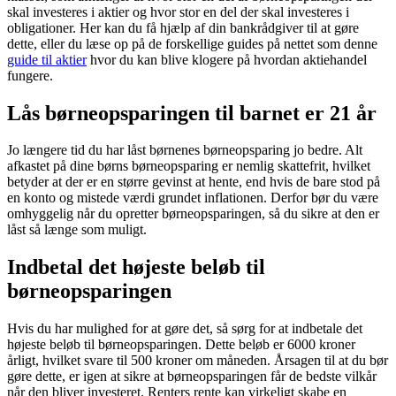
skal investeres i aktier og hvor stor en del der skal investeres i
obligationer. Her kan du få hjælp af din bankrådgiver til at gøre
dette, eller du læse op på de forskellige guides på nettet som denne
guide til aktier
hvor du kan blive klogere på hvordan aktiehandel
fungere.
Lås børneopsparingen til barnet er 21 år
Jo længere tid du har låst børnenes børneopsparing jo bedre. Alt
afkastet på dine børns børneopsparing er nemlig skattefrit, hvilket
betyder at der er en større gevinst at hente, end hvis de bare stod på
en konto og mistede værdi grundet inflationen. Derfor bør du være
omhyggelig når du opretter børneopsparingen, så du sikre at den er
låst så længe som muligt.
Indbetal det højeste beløb til
børneopsparingen
Hvis du har mulighed for at gøre det, så sørg for at indbetale det
højeste beløb til børneopsparingen. Dette beløb er 6000 kroner
årligt, hvilket svare til 500 kroner om måneden. Årsagen til at du bør
gøre dette, er igen at sikre at børneopsparingen får de bedste vilkår
når den bliver investeret. Renters rente kan virkeligt skabe en