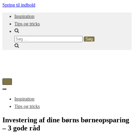
Spring til indhold
Inspiration
Tips og tricks
Søg
efter:
Tænd/sluk
for
Tænd/sluk
navigation
for
Inspiration
navigation
Tips og tricks
Investering af dine børns børneopsparing
– 3 gode råd