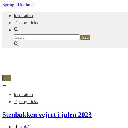
Spring til indhold
Inspiration
Tips og tricks
Søg
efter:
Tænd/sluk
for
Tænd/sluk
navigation
for
Inspiration
navigation
Tips og tricks
Stenbukken vejret i julen 2023
af
mark