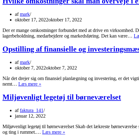
Hvilke omkostninger skal man overveje i e
et
dørpanel
af
mark
fra
oktober 17, 2022
oktober 17, 2022
en
bil
Der er mange omkostninger forbundet med at drive en virksomhed. Du 
lagerbeholdning, medarbejdere og markedsføring. Det kan være…
Læ
Opstilling af finansielle og investeringsmæ
af
mark
oktober 7, 2022
oktober 7, 2022
Når det drejer sig om finansiel planlægning og investering, er det vigti
Opstilling
nemt…
Læs mere »
af
finansielle
Miljøvenligt legetøj til børneværelset
og
investeringsmæssige
af
faktura_141
mål
januar 12, 2022
Miljøvenligt legetøj til børneværelset Skab det lækreste børneværelse 
Miljøvenligt
og ting i rummet.…
Læs mere »
legetøj