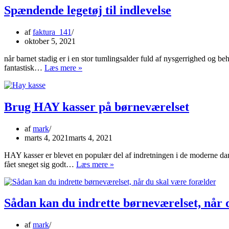
til
Spændende legetøj til indlevelse
børneværelset
af
faktura_141
oktober 5, 2021
når barnet stadig er i en stor tumlingsalder fuld af nysgerrighed og b
Spændende
fantastisk…
Læs mere »
legetøj
til
indlevelse
Brug HAY kasser på børneværelset
af
mark
marts 4, 2021
marts 4, 2021
HAY kasser er blevet en populær del af indretningen i de moderne d
Brug
fået sneget sig godt…
Læs mere »
HAY
kasser
på
børneværelset
Sådan kan du indrette børneværelset, når 
af
mark