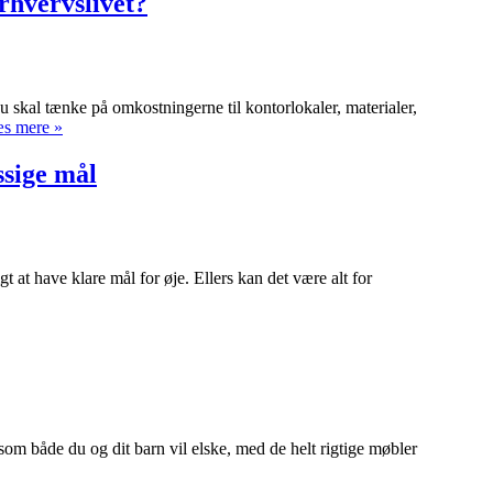
rhvervslivet?
skal tænke på omkostningerne til kontorlokaler, materialer,
Hvilke
s mere »
omkostninger
skal
ssige mål
man
overveje
i
erhvervslivet?
gt at have klare mål for øje. Ellers kan det være alt for
som både du og dit barn vil elske, med de helt rigtige møbler