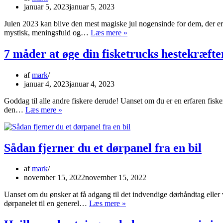
januar 5, 2023
januar 5, 2023
Julen 2023 kan blive den mest magiske jul nogensinde for dem, der er
Stenbukken
mystisk, meningsfuld og…
Læs mere »
vejret
i
7 måder at øge din fisketrucks hestekræfte
julen
2023
af
mark
januar 4, 2023
januar 4, 2023
Goddag til alle andre fiskere derude! Uanset om du er en erfaren fisker 
7
den…
Læs mere »
måder
at
øge
din
Sådan fjerner du et dørpanel fra en bil
fisketrucks
hestekræfter
af
mark
på
november 15, 2022
november 15, 2022
Uanset om du ønsker at få adgang til det indvendige dørhåndtag eller v
Sådan
dørpanelet til en generel…
Læs mere »
fjerner
du